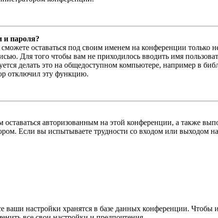
и и пароля?
ы сможете оставаться под своим именем на конференции только н
писью. Для того чтобы вам не приходилось вводить имя пользова
тся делать это на общедоступном компьютере, например в библи
тор отключил эту функцию.
вам оставаться авторизованным на этой конференции, а также в
ром. Если вы испытываете трудности со входом или выходом на
се ваши настройки хранятся в базе данных конференции. Чтобы 
менить все свои настройки и предпочтения.