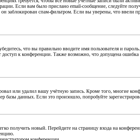
енциях требуется, чтобы все новые учётные записи были актив
трации. Если вам было прислано email-сообщение, следуйте пол
 он заблокирован спам-фильтром. Если вы уверены, что ввели пр
бедитесь, что вы правильно вводите имя пользователя и пароль
ыт доступ к конференции. Также возможно, что допущена ошибка
овал или удалил вашу учётную запись. Кроме того, многие кон
р базы данных. Если это произошло, попробуйте зарегистрироват
легко получить новый. Перейдите на страницу входа на конфер
енцию.
министратором конференции.