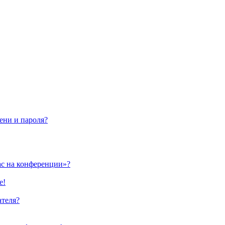
ени и пароля?
ас на конференции»?
е!
ателя?