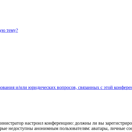
ную тему?
зования и/или юридических вопросов, связанных с этой конфере
администратор настроил конференцию: должны ли вы зарегистриро
рые недоступны анонимным пользователям: аватары, личные сообщ