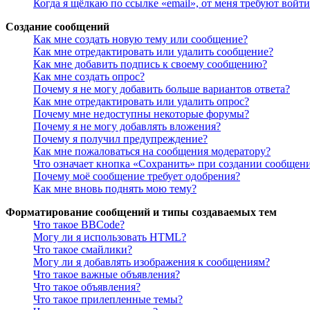
Когда я щёлкаю по ссылке «email», от меня требуют войт
Создание сообщений
Как мне создать новую тему или сообщение?
Как мне отредактировать или удалить сообщение?
Как мне добавить подпись к своему сообщению?
Как мне создать опрос?
Почему я не могу добавить больше вариантов ответа?
Как мне отредактировать или удалить опрос?
Почему мне недоступны некоторые форумы?
Почему я не могу добавлять вложения?
Почему я получил предупреждение?
Как мне пожаловаться на сообщения модератору?
Что означает кнопка «Сохранить» при создании сообщен
Почему моё сообщение требует одобрения?
Как мне вновь поднять мою тему?
Форматирование сообщений и типы создаваемых тем
Что такое BBCode?
Могу ли я использовать HTML?
Что такое смайлики?
Могу ли я добавлять изображения к сообщениям?
Что такое важные объявления?
Что такое объявления?
Что такое прилепленные темы?