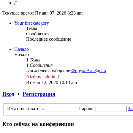
Поиск
Текущее время: Пт авг 07, 2026 8:23 am
Your first category
Темы
Сообщения
Последнее сообщение
Начало
Начало
1
Темы
1
Сообщения
Последнее сообщение
Форум АльЗдрав
Перейти
Alzdrav_admin
к
Вт май 12, 2020 10:13 am
последнему
сообщению
Вход
•
Регистрация
Имя пользователя:
Пароль:
За
Кто сейчас на конференции