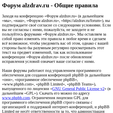
Форум alzdrav.ru - Общие правила
Заходя на конференцию «Форум alzdrav.ru» (в дальнейшем
«мы», «наш», «Форум alzdrav.ru», «https://alzdrav.ru/forum»), вы
подтверждаете своё согласие со следующими условиями. Если
вы не согласны с ними, пожалуйста, не заходите и не
пользуйтесь форумами «Форум alzdrav.ru». Мы оставляем за
собой право изменять эти правила в любое время и сделаем
всё возможное, чтобы уведомить вас об этом, однако с вашей
стороны было бы разумным регулярно просматривать этот
текст на предмет изменений, так как использование
конференции «Форум alzdrav.ru» после обновления/
исправления условий означает ваше согласие с ними.
Наши форумы работают под управлением программного
обеспечения для создания конференций phpBB (в дальнейшем
«они», «программное обеспечение phpBB»,
«www.phpbb.com», «phpBB Limited», «phpBB Teams»),
выпущенного по лицензии «
GNU General Public License v2
» (в
дальнейшем «GPL»). Скачать его можно по адресу
www.phpbb.com
. Ограничения лицензии GPL для
программного обеспечения phpBB строго связаны с
организацией и поддержкой интернет-конференций, и phpBB
Limited не несёт ответственности за то, что администрация