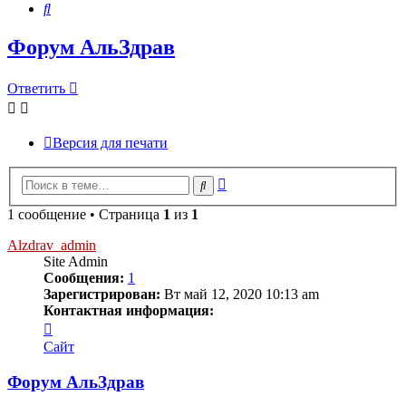
Поиск
Форум АльЗдрав
Ответить
Версия для печати
Расширенный
Поиск
поиск
1 сообщение • Страница
1
из
1
Alzdrav_admin
Site Admin
Сообщения:
1
Зарегистрирован:
Вт май 12, 2020 10:13 am
Контактная информация:
Контактная
информация
Сайт
пользователя
Alzdrav_admin
Форум АльЗдрав