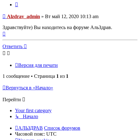
Цитата
Сообщение
Alzdrav_admin
»
Вт май 12, 2020 10:13 am
Здравствуйте) Вы находитесь на форуме АльЗдрав.
Вернуться
к
началу
Ответить
Версия для печати
1 сообщение • Страница
1
из
1
Вернуться в «Начало»
Перейти
Your first category
↳ Начало
АЛЬЗДРАВ
Список форумов
Часовой пояс:
UTC